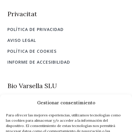
Privacitat
POLÍTICA DE PRIVACIDAD
AVISO LEGAL
POLÍTICA DE COOKIES
INFORME DE ACCESIBILIDAD
Bio Varsella SLU
Producción y venta ecológica de cítricos
Gestionar consentimiento
C/ Horta Baixa, n. 20
43510 – Bítem – Tortosa (Tarragona)
Para ofrecer las mejores experiencias, utilizamos tecnologías como
las cookies para almacenar y/o acceder a la información del
administracio@biovarsella.eu
dispositivo. El consentimiento de estas tecnologías nos permitirá
Teléfonos
procesar datos como el comportamiento de navegación o las